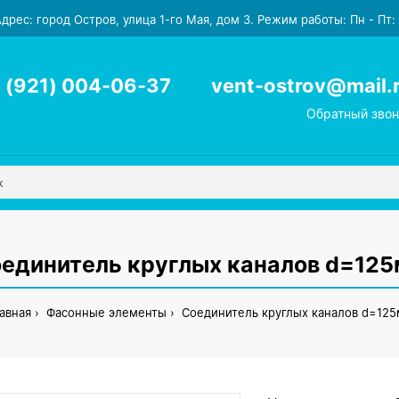
дрес: город Остров, улица 1-го Мая, дом 3. Режим работы: Пн - Пт: с
 (921) 004-06-37
vent-ostrov@mail.
Обратный звон
единитель круглых каналов d=12
авная
Фасонные элементы
Соединитель круглых каналов d=12