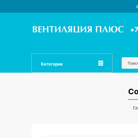
А
+7
Категории
Со
Гл