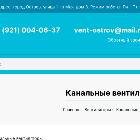
дрес: город Остров, улица 1-го Мая, дом 3. Режим работы: Пн - Пт: с
 (921) 004-06-37
vent-ostrov@mail.
Обратный звон
Канальные венти
Главная
Вентиляторы
Канальные 
альные вентиляторы